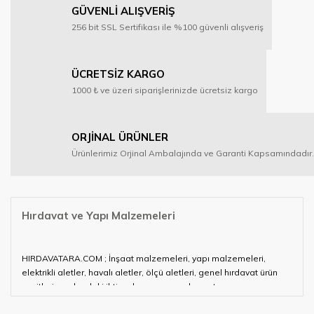
GÜVENLİ ALIŞVERİŞ
256 bit SSL Sertifikası ile %100 güvenli alışveriş
ÜCRETSİZ KARGO
1000 ₺ ve üzeri siparişlerinizde ücretsiz kargo
ORJİNAL ÜRÜNLER
Ürünlerimiz Orjinal Ambalajında ve Garanti Kapsamındadır.
Hırdavat ve Yapı Malzemeleri
HIRDAVATARA.COM ; İnşaat malzemeleri, yapı malzemeleri,
elektrikli aletler, havalı aletler, ölçü aletleri, genel hırdavat ürün
çeşitleri ve alandaki ihtiyaçlarınızın neredeyse tamamını
karşılayabiliyor.