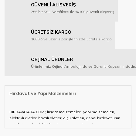
GÜVENLİ ALIŞVERİŞ
256 bit SSL Sertifikası ile %100 güvenli alışveriş
ÜCRETSİZ KARGO
1000 ₺ ve üzeri siparişlerinizde ücretsiz kargo
ORJİNAL ÜRÜNLER
Ürünlerimiz Orjinal Ambalajında ve Garanti Kapsamındadır.
Hırdavat ve Yapı Malzemeleri
HIRDAVATARA.COM ; İnşaat malzemeleri, yapı malzemeleri,
elektrikli aletler, havalı aletler, ölçü aletleri, genel hırdavat ürün
çeşitleri ve alandaki ihtiyaçlarınızın neredeyse tamamını
karşılayabiliyor.