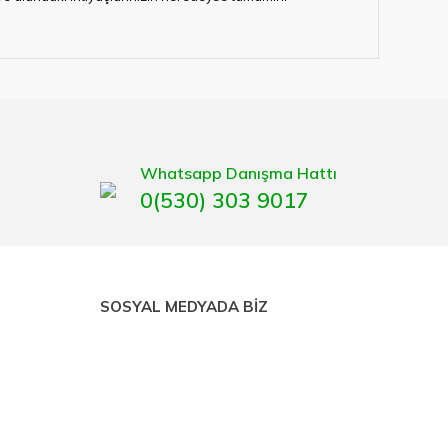
lerimize hizmet vermektedir.
eten bir çok firmadan biri olan HIRDAVATARA.COM
gaburun, gönye çeşitleri, su terazisi, maket bıçağı,
Whatsapp Danışma Hattı
0(530) 303 9017
SOSYAL MEDYADA BİZ