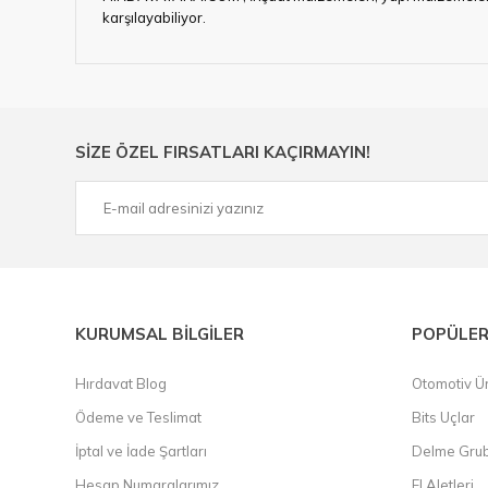
karşılayabiliyor.
Hırdavat ve nalburihtiyaçlarınızın tamamına çözüm üretme
Ülkemizde özellikle gelişen sanayi, inşaat ve fabrikalaş
sektörde artan rekabet doğrultusunda en uygun ve hızlı te
Ürün çeşitliliğimizden bazıları ; Bi-metal panç, pense, mat
SİZE ÖZEL FIRSATLARI KAÇIRMAYIN!
çelik cetvel, tel fırça, kalem havya, karot uç, pafta takımla
KURUMSAL BİLGİLER
POPÜLER
Hırdavat Blog
Otomotiv Ür
Ödeme ve Teslimat
Bits Uçlar
İptal ve İade Şartları
Delme Gru
Hesap Numaralarımız
El Aletleri