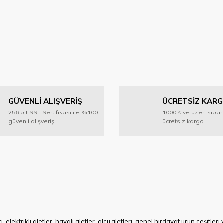
GÜVENLİ ALIŞVERİŞ
ÜCRETSİZ KAR
256 bit SSL Sertifikası ile %100
1000 ₺ ve üzeri sipar
güvenli alışveriş
ücretsiz kargo
ktrikli aletler, havalı aletler, ölçü aletleri, genel hırdavat ürün çeşitler