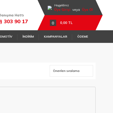
Hoşgeldiniz
Üye Girişi
veya
Üye Ol
Danışma Hattı
0) 303 90 17
0
0,00 TL
OMOTİV
İNDİRİM
KAMPANYALAR
ÖDEME