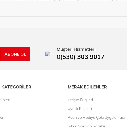
ye çalışan HIRDAVATARA.COM geniş ürün yelpazesi ile siz değerli müşteri
ma sürecinde hırdavat, yapı malzemeleri ve nalbur malzemeleri çözümü ür
min imkanı ile artı değer kazanmaktadır.
kap ucu, sıcak hava tabancası, sıcak silikon tabanca, silikon mum çubuk, kar
rı, boru kesiciler, çektirme, kablo makası, pürmüz, lazerli mesafe ölçme.
Müşteri Hizmetleri
ABONE OL
0(530)
303 9017
 KATEGORİLER
MERAK EDİLENLER
ünleri
İletişim Bilgileri
Üyelik Bilgileri
bu
Puan ve Hediye Çeki Uygulaması
Sıkça Sorulan Sorular