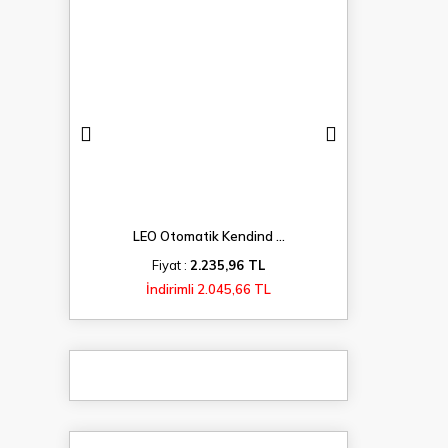
...
LEO Otomatik Kendind ...
LEO Kayna
TL
Fiyat :
2.235,96 TL
Fiyat 
 TL
İndirimli 2.045,66 TL
İndiri