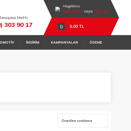
Hoşgeldiniz
Üye Girişi
veya
Üye Ol
Danışma Hattı
0) 303 90 17
0
0,00 TL
OMOTİV
İNDİRİM
KAMPANYALAR
ÖDEME