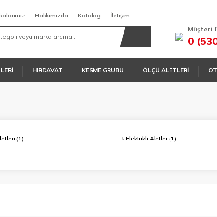
kalarımız
Hakkımızda
Katalog
İletişim
Müşteri 
0 (53
TLERİ
HIRDAVAT
KESME GRUBU
ÖLÇÜ ALETLERİ
OT
letleri
(1)
Elektrikli Aletler
(1)