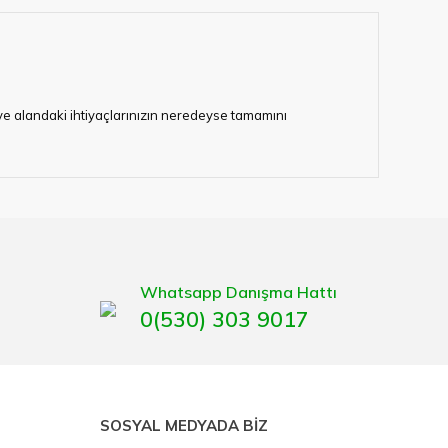
i ve alandaki ihtiyaçlarınızın neredeyse tamamını
lerimize hizmet vermektedir.
eten bir çok firmadan biri olan HIRDAVATARA.COM
gaburun, gönye çeşitleri, su terazisi, maket bıçağı,
Whatsapp Danışma Hattı
0(530) 303 9017
SOSYAL MEDYADA BİZ