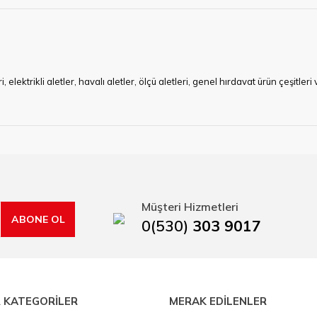
ktrikli aletler, havalı aletler, ölçü aletleri, genel hırdavat ürün çeşitler
ye çalışan HIRDAVATARA.COM geniş ürün yelpazesi ile siz değerli müşteri
ma sürecinde hırdavat, yapı malzemeleri ve nalbur malzemeleri çözümü ür
min imkanı ile artı değer kazanmaktadır.
kap ucu, sıcak hava tabancası, sıcak silikon tabanca, silikon mum çubuk, kar
rı, boru kesiciler, çektirme, kablo makası, pürmüz, lazerli mesafe ölçme.
Müşteri Hizmetleri
ABONE OL
0(530)
303 9017
 KATEGORİLER
MERAK EDİLENLER