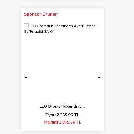
Sponsor Ürünler
...
LEO Otomatik Kendind ...
LEO Kayna
TL
Fiyat :
2.235,96 TL
Fiyat 
 TL
İndirimli 2.045,66 TL
İndiri