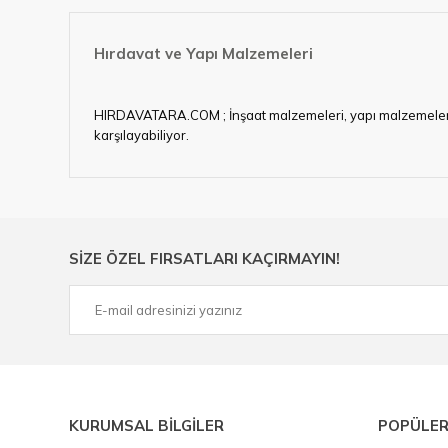
Hırdavat ve Yapı Malzemeleri
HIRDAVATARA.COM ; İnşaat malzemeleri, yapı malzemeleri, ele
karşılayabiliyor.
Hırdavat ve nalburihtiyaçlarınızın tamamına çözüm üretme
Ülkemizde özellikle gelişen sanayi, inşaat ve fabrikalaş
sektörde artan rekabet doğrultusunda en uygun ve hızlı te
Ürün çeşitliliğimizden bazıları ; Bi-metal panç, pense, mat
SİZE ÖZEL FIRSATLARI KAÇIRMAYIN!
çelik cetvel, tel fırça, kalem havya, karot uç, pafta takımla
KURUMSAL BİLGİLER
POPÜLER