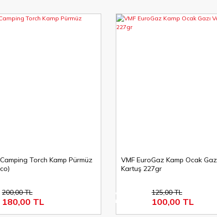
Camping Torch Kamp Pürmüz
VMF EuroGaz Kamp Ocak Gazı 
Eco)
Kartuş 227gr
200,00 TL
125,00 TL
%20
180,00 TL
100,00 TL
indirim