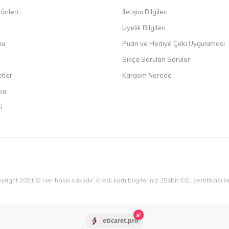
ünleri
İletişim Bilgileri
Üyelik Bilgileri
bu
Puan ve Hediye Çeki Uygulaması
Sıkça Sorulan Sorular
etler
Kargom Nerede
bu
i
yright 2021 © Her hakkı saklıdır. Kredi kartı bilgileriniz 256bit SSL sertifikası 
eticaret.pro