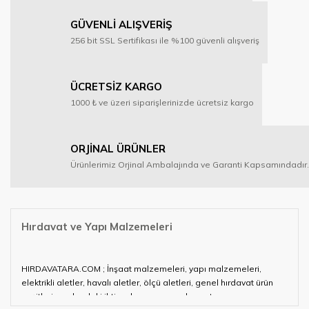
GÜVENLİ ALIŞVERİŞ
256 bit SSL Sertifikası ile %100 güvenli alışveriş
ÜCRETSİZ KARGO
1000 ₺ ve üzeri siparişlerinizde ücretsiz kargo
ORJİNAL ÜRÜNLER
Ürünlerimiz Orjinal Ambalajında ve Garanti Kapsamındadır.
Hırdavat ve Yapı Malzemeleri
HIRDAVATARA.COM ; İnşaat malzemeleri, yapı malzemeleri,
elektrikli aletler, havalı aletler, ölçü aletleri, genel hırdavat ürün
çeşitleri ve alandaki ihtiyaçlarınızın neredeyse tamamını