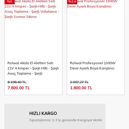
%5
%14
Rolwal Akülü El Aletleri Seti
Rolwal Profesyonel 1300W
21V 4 Amper - Şarjlı Hilti - Şarjlı
Devir Ayarlı Boya Karıştırıcı
Avuç Taşlama - Şarjlı
Vidalama - Şarjlı Somun Sıkma
8.198,40 TL
2.097,27 TL
7.800,00 TL
1.800,00 TL
HIZLI KARGO
Siparişleriniz 1-3 İş gününde Kargoya Verilir