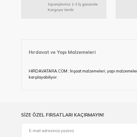
Siparişleriniz 1-3 İş gününde
Kargoya Verilir
Hırdavat ve Yapı Malzemeleri
HIRDAVATARA.COM ; İnşaat malzemeleri, yapı malzemeleri, ele
karşılayabiliyor.
Hırdavat ve nalburihtiyaçlarınızın tamamına çözüm üretme
Ülkemizde özellikle gelişen sanayi, inşaat ve fabrikalaş
sektörde artan rekabet doğrultusunda en uygun ve hızlı te
Ürün çeşitliliğimizden bazıları ; Bi-metal panç, pense, mat
SİZE ÖZEL FIRSATLARI KAÇIRMAYIN!
çelik cetvel, tel fırça, kalem havya, karot uç, pafta takımla