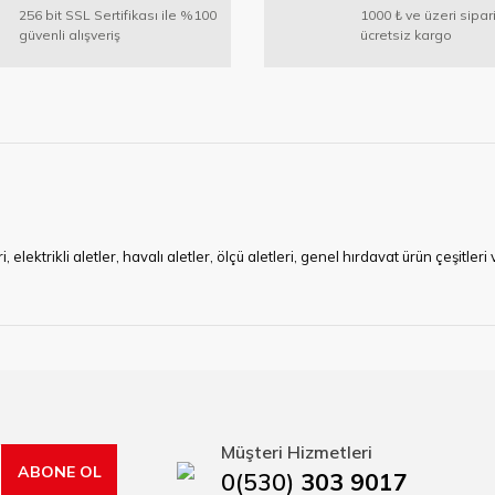
256 bit SSL Sertifikası ile %100
1000 ₺ ve üzeri sipar
güvenli alışveriş
ücretsiz kargo
ktrikli aletler, havalı aletler, ölçü aletleri, genel hırdavat ürün çeşitler
ye çalışan HIRDAVATARA.COM geniş ürün yelpazesi ile siz değerli müşteri
ma sürecinde hırdavat, yapı malzemeleri ve nalbur malzemeleri çözümü ür
min imkanı ile artı değer kazanmaktadır.
kap ucu, sıcak hava tabancası, sıcak silikon tabanca, silikon mum çubuk, kar
rı, boru kesiciler, çektirme, kablo makası, pürmüz, lazerli mesafe ölçme.
Müşteri Hizmetleri
ABONE OL
0(530)
303 9017