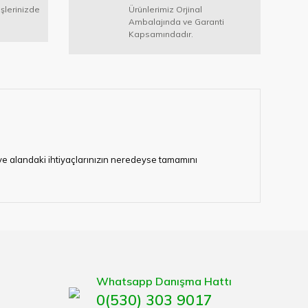
işlerinizde
Ürünlerimiz Orjinal
Ambalajında ve Garanti
Kapsamındadır.
i ve alandaki ihtiyaçlarınızın neredeyse tamamını
lerimize hizmet vermektedir.
eten bir çok firmadan biri olan HIRDAVATARA.COM
gaburun, gönye çeşitleri, su terazisi, maket bıçağı,
Whatsapp Danışma Hattı
0(530) 303 9017