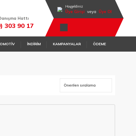
Hoşgeldiniz
Üye Girişi
veya
Üye Ol
Danışma Hattı
0) 303 90 17
OMOTİV
İNDİRİM
KAMPANYALAR
ÖDEME