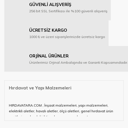
GÜVENLİ ALIŞVERİŞ
256 bit SSL Sertifikası ile %100 güvenli alışveriş
ÜCRETSİZ KARGO
1000 ₺ ve üzeri siparişlerinizde ücretsiz kargo
ORJİNAL ÜRÜNLER
Ürünlerimiz Orjinal Ambalajında ve Garanti Kapsamındadır.
Hırdavat ve Yapı Malzemeleri
HIRDAVATARA.COM ; İnşaat malzemeleri, yapı malzemeleri,
elektrikli aletler, havalı aletler, ölçü aletleri, genel hırdavat ürün
çeşitleri ve alandaki ihtiyaçlarınızın neredeyse tamamını
karşılayabiliyor.