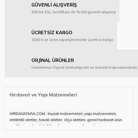
GÜVENLİ ALIŞVERİŞ
256 bit SSL Sertifikası ile %100 güvenli alışveriş
ÜCRETSİZ KARGO
1000 ₺ ve üzeri siparişlerinizde ücretsiz kargo
ORJİNAL ÜRÜNLER
Ürünlerimiz Orjinal Ambalajında ve Garanti Kapsamındadır.
Hırdavat ve Yapı Malzemeleri
HIRDAVATARA.COM ; İnşaat malzemeleri, yapı malzemeleri,
elektrikli aletler, havalı aletler, ölçü aletleri, genel hırdavat ürün
çeşitleri ve alandaki ihtiyaçlarınızın neredeyse tamamını
karşılayabiliyor.