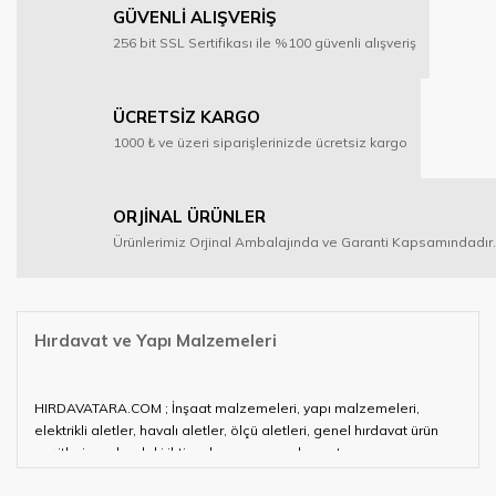
GÜVENLİ ALIŞVERİŞ
256 bit SSL Sertifikası ile %100 güvenli alışveriş
ÜCRETSİZ KARGO
1000 ₺ ve üzeri siparişlerinizde ücretsiz kargo
ORJİNAL ÜRÜNLER
Ürünlerimiz Orjinal Ambalajında ve Garanti Kapsamındadır.
Hırdavat ve Yapı Malzemeleri
HIRDAVATARA.COM ; İnşaat malzemeleri, yapı malzemeleri,
elektrikli aletler, havalı aletler, ölçü aletleri, genel hırdavat ürün
çeşitleri ve alandaki ihtiyaçlarınızın neredeyse tamamını
karşılayabiliyor.