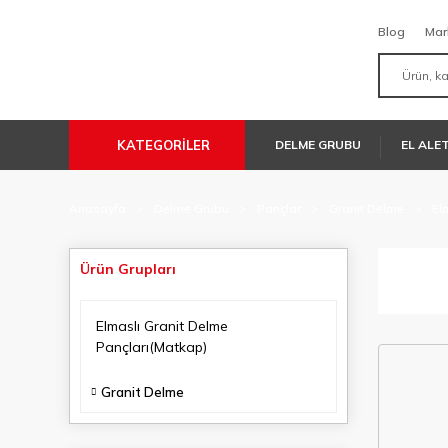
Blog
Mar
KATEGORİLER
DELME GRUBU
EL ALE
Anasayfa
Delme Grubu
Pançlar
Granit Delme
El
Ürün Grupları
Elmaslı Granit Delme
Pançları(Matkap)
Granit Delme