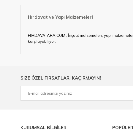
Hırdavat ve Yapı Malzemeleri
HIRDAVATARA.COM ; İnşaat malzemeleri, yapı malzemeleri, ele
karşılayabiliyor.
Hırdavat ve nalburihtiyaçlarınızın tamamına çözüm üretme
Ülkemizde özellikle gelişen sanayi, inşaat ve fabrikalaş
sektörde artan rekabet doğrultusunda en uygun ve hızlı te
Ürün çeşitliliğimizden bazıları ; Bi-metal panç, pense, mat
SİZE ÖZEL FIRSATLARI KAÇIRMAYIN!
çelik cetvel, tel fırça, kalem havya, karot uç, pafta takımla
KURUMSAL BİLGİLER
POPÜLER