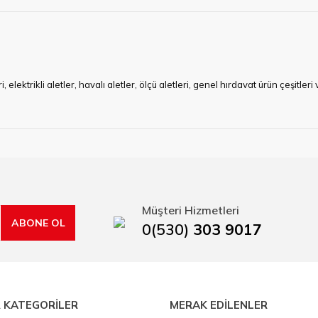
ktrikli aletler, havalı aletler, ölçü aletleri, genel hırdavat ürün çeşitler
ye çalışan HIRDAVATARA.COM geniş ürün yelpazesi ile siz değerli müşteri
ma sürecinde hırdavat, yapı malzemeleri ve nalbur malzemeleri çözümü ür
min imkanı ile artı değer kazanmaktadır.
kap ucu, sıcak hava tabancası, sıcak silikon tabanca, silikon mum çubuk, kar
rı, boru kesiciler, çektirme, kablo makası, pürmüz, lazerli mesafe ölçme.
Müşteri Hizmetleri
ABONE OL
0(530)
303 9017
 KATEGORİLER
MERAK EDİLENLER