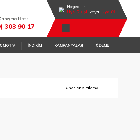
Hoşgeldiniz
Üye Girişi
veya
Üye Ol
Danışma Hattı
0) 303 90 17
OMOTİV
İNDİRİM
KAMPANYALAR
ÖDEME