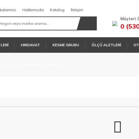
kalarımız
Hakkımızda
Katalog
İletişim
Müşteri 
0 (53
TLERİ
HIRDAVAT
KESME GRUBU
ÖLÇÜ ALETLERİ
OT
maslı Granit Delme Pançları(Matkap)