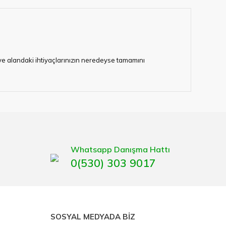
i ve alandaki ihtiyaçlarınızın neredeyse tamamını
lerimize hizmet vermektedir.
eten bir çok firmadan biri olan HIRDAVATARA.COM
gaburun, gönye çeşitleri, su terazisi, maket bıçağı,
Whatsapp Danışma Hattı
0(530) 303 9017
SOSYAL MEDYADA BİZ